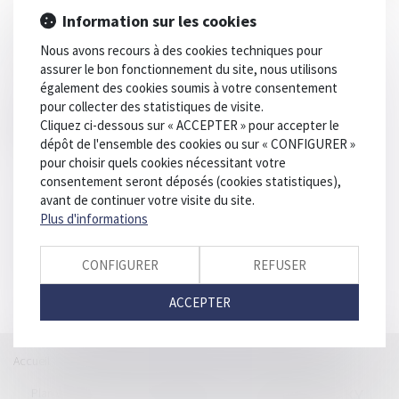
le
Information sur les cookies
menu
Nous avons recours à des cookies techniques pour
Vous êtes ici :
Plan du blog
assurer le bon fonctionnement du site, nous utilisons
également des cookies soumis à votre consentement
pour collecter des statistiques de visite.
PLAN DU BLOG
Cliquez ci-dessous sur « ACCEPTER » pour accepter le
dépôt de l'ensemble des cookies ou sur « CONFIGURER »
pour choisir quels cookies nécessitant votre
Accueil
consentement seront déposés (cookies statistiques),
Catégories
avant de continuer votre visite du site.
Plus d'informations
Contact
A propos
Plan du blog
CONFIGURER
REFUSER
Mentions légales
ACCEPTER
Accueil
Catégories
Contact
A propos
SELINSKY
Plan du blog
Mentions légales
Articles