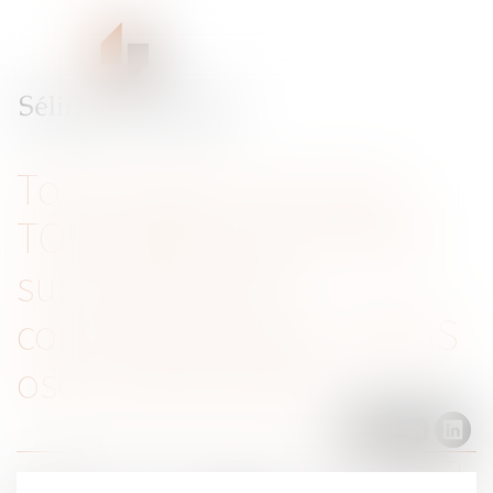
Tout ce que vous avez
TOUJOURS voulu savoir
sur le droit de la
concurrence sans JAMAIS
oser le demander
Menu
Ouvrir