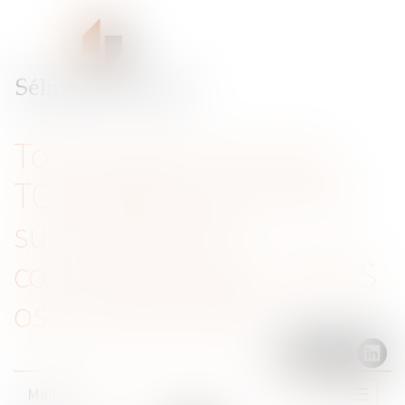
Tout ce que vous avez
TOUJOURS voulu savoir
sur le droit de la
concurrence sans JAMAIS
oser le demander
Menu
Ouvrir