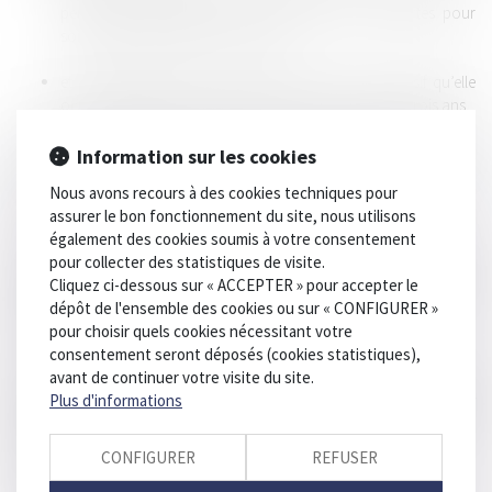
permettra d’identifier précisément les coûts supportés pour
son activité de fret par train massif,
et de garantir que les prix des services de train massif qu’elle
offre aux chargeurs couvrent les coûts à horizon de trois ans.
Après un premier renvoi après cassation, la Cour de cassation qui se
Information sur les cookies
prononçait donc pour la seconde fois dans cette affaire, approuve
la Cour d'appel d'avoir jugé que la pratique était établie en
Nous avons recours à des cookies techniques pour
considération d'une stratégie d'éviction.
assurer le bon fonctionnement du site, nous utilisons
également des cookies soumis à votre consentement
Celle-ci n'est pas établie au regard d'une analyse des prix des
pour collecter des statistiques de visite.
concurrents, soumis à des conditions légales et matérielles moins
Cliquez ci-dessous sur « ACCEPTER » pour accepter le
contraignantes que l'opérateur historique pour fournir leurs services
dépôt de l'ensemble des cookies ou sur « CONFIGURER »
de télécommunications aux abonnés.
pour choisir quels cookies nécessitant votre
consentement seront déposés (cookies statistiques),
Elle résulte du choix de la SNCF de remporter certains contrats
avant de continuer votre visite du site.
stratégiques sans considération de la rentabilité de l'opération et
Plus d'informations
sans se préoccuper des pertes qu'ils entraînaient lui permettant de
remporter plusieurs contrats en proposant des prix de 15 à 30 %
CONFIGURER
REFUSER
inférieurs à ses coûts.