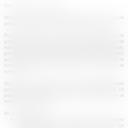
Com. 9 juin 2021, F-D, n° 19-10.943
Une entreprise détenant une position dominante commet un abus de
position dominante lorsqu'elle fixe des prix inférieurs à ses coûts.
Pour rappel, l'Autorité de la concurrence s'était saisie d'office de
pratiques mises en oeuvre dans le secteur du transport ferroviaire de
marchandises, saisine jointe à la plainte de la société ECR et avait,
par une décision n° 12-D-25 du 18 décembre 2012, condamné la SNCF
pour violation de l'article 102 du Traité sur le fonctionnement de
l'Union européenne (TFUE) et de l'article L. 420-2 du code de
commerce.
Outre une amende de 60,9 millions d'euros, l'Autorité avait également
prononcé des injonctions au titre des prix d'éviction (grief n° 10)
pratiqués par la SNCF sur le marché du transport ferroviaire de
marchandises par train massif.
Elle avait enjoint la SNCF :
de mettre en place dans un délai de 18 mois, par étapes
successives précises, une comptabilité analytique qui