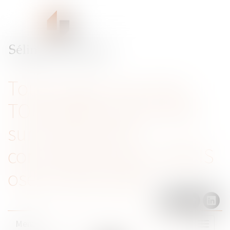
Tout ce que vous avez
TOUJOURS voulu savoir
sur le droit de la
concurrence sans JAMAIS
oser le demander
Menu
Ouvrir