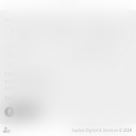
Accueil
Catégories
Contact
A propos
SELINSKY
Plan du blog
Mentions légales
Articles
Droit commercial
Droit de la concurrence
Actualités
Catégories personnalisées
QPC
CHOLET (SELARL)
90 rue Didier Daurat
34170 CASTELNAU-LE-LEZ
04 67 63 19 33
Septeo Digital & Services © 2014