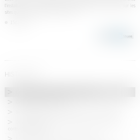
l'installation et la maintenance d'équipements de réémission sur les
sites qu'elle exploitait (déc. n° 99-D-14).
15d10.pdf
HISTORIQUE
La Tour Eiffel: une grande dame convoitée
Des engagements pour TDF
Modification de l’article R. 464-29 du Code de commerce
Diminution significative de l’amende prononcée en 2013
contre EDF par l'ADLC
Le Maroc booste son droit de la concurrence