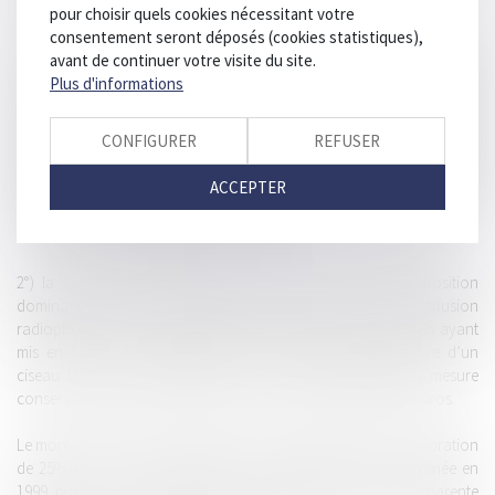
pratiques :
pour choisir quels cookies nécessitant votre
consentement seront déposés (cookies statistiques),
1°) la première consiste pour TDF à avoir abusé de sa position
avant de continuer votre visite du site.
dominante sur le marché de l’appel d’offres pour le renouvellement
Plus d'informations
de la convention d’occupation domaniale du site de la Tour Eiffel en
ayant (i) transmis tardivement et partiellement à TowerCast des
CONFIGURER
REFUSER
informations indispensables pour répondre à l'appel d'offre de la ville
de Paris et (ii) fourni tardivement et de façon incomplète des
ACCEPTER
informations indispensables à TowerCast pour construire son offre
de diffusion à destination des radios. Ces pratiques ont été
condamnées à hauteur de 5 millions d’euros.
2°) la seconde consiste pour TDF à avoir abusé de sa position
dominante sur le marché de gros amont des services de diffusion
radiophonique en mode FM depuis le site de la Tout Eiffel en ayant
mis en place une tarification anticoncurrentielle constitutive d’un
ciseau tarifaire. Cette pratique, qui avait fait l’objet de la mesure
conservatoire susvisée, est punie d’une amende de 600.000 euros.
Le montant de l’amende s’explique par l’application d’une majoration
de 25% au titre de la réitération, TDF ayant déjà été condamnée en
1999 pour avoir refusé de façon discriminatoire et non transparente