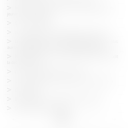
Non, la SHF n’a pas pour objet d’assurer l’égalité entre les
jeunes chevaux et poneys
Ca y est, on simplifie !
Le Conseil de la concurrence algérien, alors ça roule ?
Les engagements, une procédure qui déplaît de plus en plus
aux victimes de pratiques concurrentiellement douteuses
Presse sportive : la Cour de paris refait l'analyse et applaudit
la décision de l'ADLC
L'outre-mer et l'Autorité de la concurrence
La grande distribution alimentaire dans le viseur de Bercy
Orange amère ?
Expédia/hôteliers : les clauses de parité en question
Un goûter qui pèse sur l'estomac
<<
<
...
7
8
9
10
11
12
13
>
>>