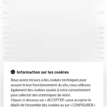
fond.
Bien que matériellement contraignant, le site de la Tour Eiffel n’en est
pas moins convoité par les opérateurs de diffusion hertzienne.
TowerCast se plaignait ainsi d’avoir été victime de pratiques
d’éviction commises par TDF qui, en tant qu’occupant exclusif du site
de la Tour Eiffel, avait refusé de communiquer à ses concurrents des
informations indispensables pour leur permettre de répondre à
l’appel d’offres lancé par la ville de Paris pour le renouvellement de la
convention d’occupation du site de diffusion hertzien de la Tour
Eiffel. Etait également dénoncé un effet de ciseau tarifaire dans l’offre
de gros d’hébergement proposée par TDF sur ce site.
Information sur les cookies
Le 11 juillet 2007, l’Autorité avait, à titre conservatoire, enjoint à TDF
de proposer une nouvelle offre de gros d’hébergement de diffusion
Nous avons recours à des cookies techniques pour
radio FM sur le site de la Tour Eiffel, exemptée d’effet de ciseau
assurer le bon fonctionnement du site, nous utilisons
tarifaire et permettant ainsi aux diffuseurs alternatifs de la
également des cookies soumis à votre consentement
concurrencer effectivement sur les offres de détail faites aux radios.
pour collecter des statistiques de visite.
Cliquez ci-dessous sur « ACCEPTER » pour accepter le
7 ans plus tard, la décision au fond condamne deux catégories de
dépôt de l'ensemble des cookies ou sur « CONFIGURER »