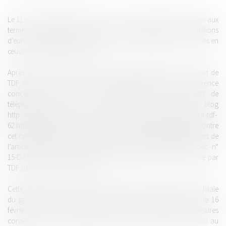
Le 11 juin 2015, l’Autorité de la concurrence a publié une décision aux
termes de laquelle elle prononce une condamnation à 5,6 millions
d’euros d’amende pour sanctionner des pratiques d’éviction mises en
œuvre par TDF à la Tour Eiffel.
Après avoir très récemment accepté des engagements de la part de
TDF destinés à mettre fin à des préoccupations de concurrence
concernant ses contrats d’hébergement des équipements de
téléphonie mobile (déc. n° 15-D-09 ; voir sur ce blog
http://blog.selinsky-avocats.com/articles/des-engagements-pour-tdf-
62.htm), l’Autorité a cette fois prononcé une lourde amende contre
cet opérateur pour le sanctionner d’avoir enfreint les dispositions de
l’article L.420-2 du Code de commerce et 102 du TFUE (Adlc, déc. n°
15-D-10 du 11 juin 2015 relative à des pratiques mises en œuvre par
TDF sur le site de la Tour Eiffel).
Cette décision intervient sur l’initiative de la société TowerCast, filiale
du groupe NRJ spécialisée dans la diffusion hertzienne qui, le 16
février 2007, avait saisi l’Autorité d’une demande de mesures
conservatoires accompagnant une demande de condamnation au