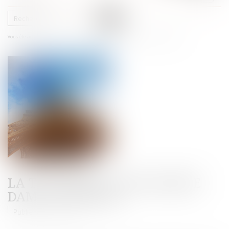
le
menu
Vous êtes ici :
Accueil
Actualités
La Tour Eiffel: une grande dame convoitée
LA TOUR EIFFEL: UNE GRANDE
DAME CONVOITÉE
Publié le :
11/06/2015