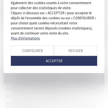
également des cookies soumis à votre consentement
par le Parlement européen et les États membres . En cas d'adoption, le
pour collecter des statistiques de visite.
texte final sera directement applicable dans toute l'Union
Cliquez ci-dessous sur « ACCEPTER » pour accepter le
européenne.
dépôt de l'ensemble des cookies ou sur « CONFIGURER »
LIRE LA SUITE
pour choisir quels cookies nécessitant votre
consentement seront déposés (cookies statistiques),
avant de continuer votre visite du site.
Plus d'informations
CONFIGURER
REFUSER
HISTORIQUE
ACCEPTER
DSA/ DMA: proposition du nouveau cadre européen des
services et marchés du numériques
OVS et legal privilege: périmètre de la protection
Agent commercial et liberté tarifaire
Facebook : abus de position dominante en Allemagne et