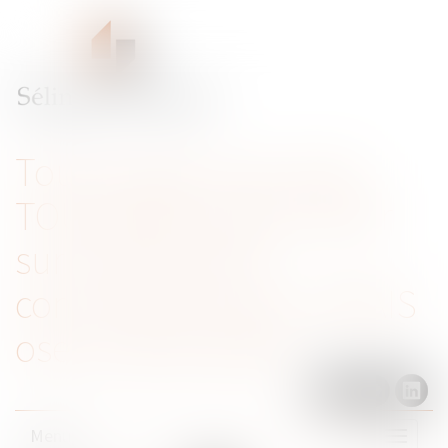
Tout ce que vous avez
TOUJOURS voulu savoir
sur le droit de la
concurrence sans JAMAIS
oser le demander
Menu
Ouvrir