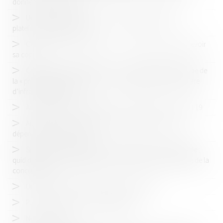
données personnelles
Un nouvel outil pour lutter contre l'hégémonie des
plateformes numériques?
Contrôle des concentrations : la Commission priée de revoir
sa copie
Cartel des câbles électriques : La CJUE rappelle le principe de
la « présomption d’innocence » qui s’applique aussi en matière
d’infraction par objet
Aménagement des règles de concurrence face au Covid-19
Amende record contre Apple pour entente et abus de
dépendance économique
Suspension inéquitable des Comptes Adwords de Google :
quid des actions indemnitaires après la décision de l’Autorité de la
concurrence ?
Une fin d‘année 2019 fructueuse pour l’ADLC
Parution presse - Le point Montpellier
Nomination APC