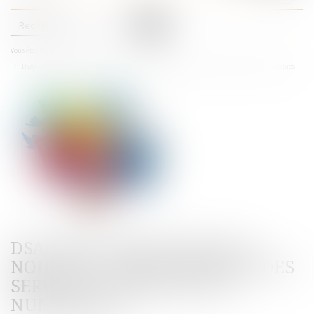
le
menu
Vous êtes ici :
Accueil
Actualités
DSA/ DMA: proposition du nouveau cadre européen des services et marchés du numériques
DSA/ DMA: PROPOSITION DU
NOUVEAU CADRE EUROPÉEN DES
SERVICES ET MARCHÉS DU
NUMÉRIQUES