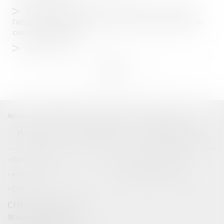
Dissimuler sciemment la nature onéreuse d'un crédit pour
l'acquisition d'un téléphone portable constitue une pratique de
concurrence déloyale
Estoppel...à tarte
<<
<
...
2
3
4
5
6
7
8
...
>
>>
Accueil
Catégories
Contact
A propos
SELINSKY
Plan du blog
Mentions légales
Articles
Droit commercial
Droit de la concurrence
Actualités
Catégories personnalisées
QPC
CHOLET (SELARL)
90 rue Didier Daurat