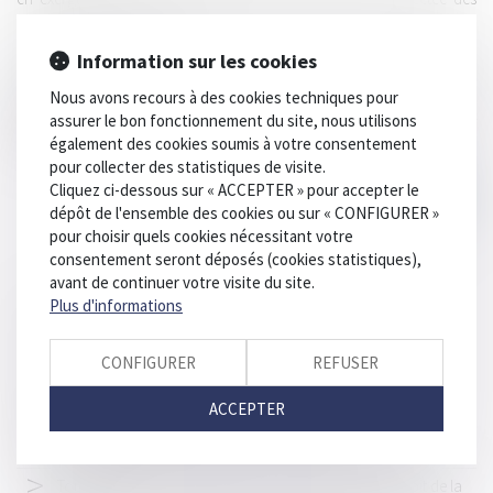
coûts et disproportionnée.
Après une première erreur qui a été de privatiser les SEMCA en 2006,
Information sur les cookies
une persévérance dans l'erreur avec le Plan de relance autoroutier
validé fin 2014, les pouvoirs publics ont raison de surseoir à
Nous avons recours à des cookies techniques pour
l'application de la hausse des péages et de réfléchir un peu avant
assurer le bon fonctionnement du site, nous utilisons
d'aller plus loin.
également des cookies soumis à votre consentement
pour collecter des statistiques de visite.
Cliquez ci-dessous sur « ACCEPTER » pour accepter le
dépôt de l'ensemble des cookies ou sur « CONFIGURER »
pour choisir quels cookies nécessitant votre
consentement seront déposés (cookies statistiques),
avant de continuer votre visite du site.
Plus d'informations
HISTORIQUE
CONFIGURER
REFUSER
Le gendarme du rail devient l'ARAFER et va maintenant
ACCEPTER
surveiller les autoroutes
réforme des concentrations et marché pertinent
Tout ce que vous avez toujours voulu savoir sur le droit de la