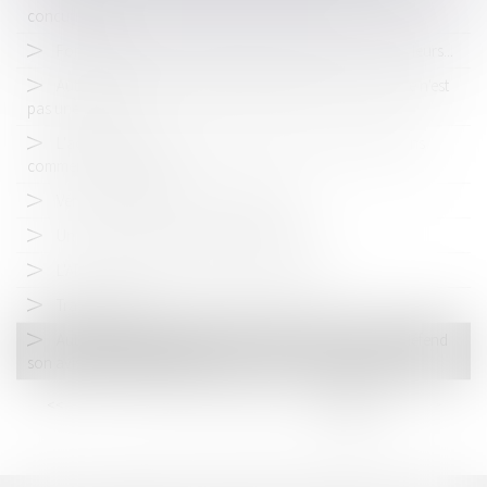
concurrence
Fortes amendes pour les laitiers, dénoncés par un des leurs...
Autoroutes : s'en prendre à l'Autorité de la concurrence n'est
pas une solution
L'action de la victime indirecte d'une rupture de relations
commerciales établies
Véronique SELINSKY et Sylvie CHOLET
Un cartel du yaourt bientôt démantelé ?
L'ADLC surveille la concurrence outre mer
Train d’enfer…
Autoroutes : à juste titre, l'Autorité de la concurrence défend
son avis de septembre 2014
<<
<
...
7
8
9
10
11
12
13
>
>>