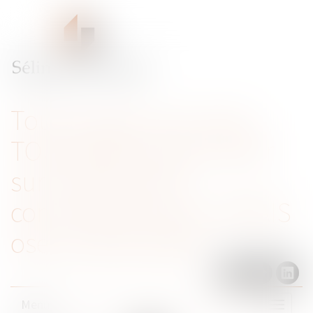
Tout ce que vous avez
TOUJOURS voulu savoir
sur le droit de la
concurrence sans JAMAIS
oser le demander
Menu
Ouvrir