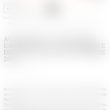
le
menu
Vous êtes ici :
Accueil
Actualités
Autoroutes : à juste titre, l'Autorité de la concurrence défend son avis de septembre 2014
AUTOROUTES : À JUSTE TITRE,
L'AUTORITÉ DE LA CONCURRENCE
DÉFEND SON AVIS DE SEPTEMBRE
2014
Publié le :
02/02/2015
Non l'ADLC n'a pas commis de contresens, elle a exactement répondu
aux interrogations de la Commission des finances de l'Assemblée
Nationale .
Oui, les concessionnaires autoroutiers ont bien réalisé les profits mis
en exergue et, oui, leur rentabilité nette est bien déconnectée des