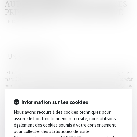
AUTOROUTIERS ET ENTREPRISES
PRIVÉES OBÉIT AU DROIT PRIVÉ
Publié le :
08/04/2015
UN REVIREMENT ?
le tribunal des conflits (qui avait dit le contraire) vient de juger le 9
mars 2015 "
qu'une société concessionnaire d'autoroute qui conclut
avec une autre personne privée un contrat ayant pour objet la
construction, l'exploitation ou l'entretien de l'autoroute ne peut, en
l'absence de conditions particulières, être regardée comme ayant agi
Information sur les cookies
pour le compte de l'Etat ; que les litiges nés de l'exécution de ce contrat
ressortissent à la compétencedes juridictions de l'ordre judiciaire".
Nous avons recours à des cookies techniques pour
assurer le bon fonctionnement du site, nous utilisons
Mais la nature juridique du contrat s'apprécie à la date de sa
également des cookies soumis à votre consentement
conclusion ; le changement de jurisprudence ne vaudra que pour
pour collecter des statistiques de visite.
l'avenir.