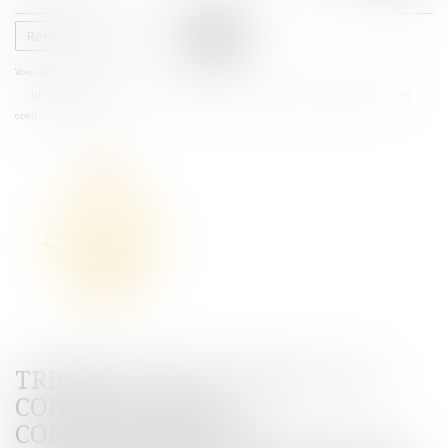
le
menu
Vous êtes ici :
Accueil
tribunal des conflits : le contrat entre concessionnaires autoroutiers et entreprises privées
obéit au droit privé
TRIBUNAL DES CONFLITS : LE
CONTRAT ENTRE
CONCESSIONNAIRES