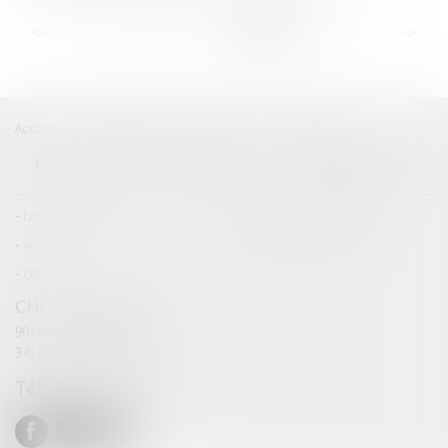
<<
<
...
10
11
12
13
14
15
16
>
>>
Accueil
Catégories
Contact
A propos
SELINSKY
Plan du blog
Mentions légales
Articles
Droit commercial
Droit de la concurrence
Actualités
Catégories personnalisées
QPC
CHOLET (SELARL)
90 rue Didier Daurat
34170 CASTELNAU-LE-LEZ
04 67 63 19 33