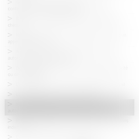
Google - Abus de position dominante - procédure
contentieuse - Commission européenne
Retour devant les juges d'appel pour les banques (volet
chèques)
Normalisation, certification, accréditation : l'ADLC lance un
appel à donner son avis
Autoroutes : le rapport de la Commission des marchés
autoroutiers fait surface, pas JOJO !
Déséquilibre significatif : attention à l'absence de réciprocité
ou de contrepartie
L'autorité suisse de la concurrence contente de son travail
La Polynésie en marche vers la concurrence ?
tribunal des conflits : le contrat entre concessionnaires
autoroutiers et entreprises privées obéit au droit privé
Prendre des engagements ne protège pas contre les actions
indemnitaires
E-commerce et ententes entre revendeurs du net