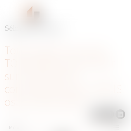
Tout ce que vous avez
TOUJOURS voulu savoir
sur le droit de la
concurrence sans JAMAIS
oser le demander
Menu
Ouvrir