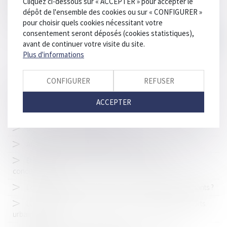
Cliquez ci-dessous sur « ACCEPTER » pour accepter le
dépôt de l'ensemble des cookies ou sur « CONFIGURER »
http://www.tribunal-conflits.fr/PDF/3984_Decision_3984.pdf
pour choisir quels cookies nécessitant votre
consentement seront déposés (cookies statistiques),
avant de continuer votre visite du site.
Plus d'informations
CONFIGURER
REFUSER
HISTORIQUE
ACCEPTER
Un cartel du poulet démantelé
Autoroutes... De l'art d'enterrer un dossier...
Et sur les marchés locaux, comment ça marche la
concurrence ?
Les engagements de Booking sont-il réellement satisfaisants ?
La SNCF promet de ne plus favoriser sa filiale de transports
urbains Kéolis