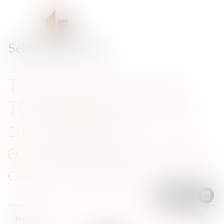
Tout ce que vous avez
TOUJOURS voulu savoir
sur le droit de la
concurrence sans JAMAIS
oser le demander
Menu
Ouvrir