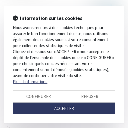
Information sur les cookies
Nous avons recours à des cookies techniques pour
assurer le bon fonctionnement du site, nous utilisons
également des cookies soumis à votre consentement
HISTORIQUE
pour collecter des statistiques de visite.
Cliquez ci-dessous sur « ACCEPTER » pour accepter le
dépôt de l'ensemble des cookies ou sur « CONFIGURER »
Une décision aux multiples facettes…
pour choisir quels cookies nécessitant votre
Commission/Google: 3-0
consentement seront déposés (cookies statistiques),
avant de continuer votre visite du site.
Action indemnitaire consécutive à une pratique
Plus d'informations
anticoncurrentielle condamnée par l'Adlc
Une entente anticoncurrentielle, ça peut coûter cher !
CONFIGURER
REFUSER
Mauvaise publicité pour Google
ACCEPTER
Il court, il court, le Furet du Nord
Enfin un communiqué de procédure pour la transaction !