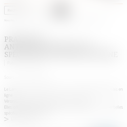
le
menu
Vous êtes ici :
Accueil
Pratiques anticoncurrentielles spécifiques au droit interne
PRATIQUES
ANTICONCURRENTIELLES
SPÉCIFIQUES AU DROIT INTERNE
Publié le :
02/02/2018
Source :
cdn.sociabble.com
Le Lamy Droit Economique nouveau, formule 2018 est désormais en
ligne
Véronique Sélinsky et Sylvie Cholet y ont contribué
Elles ont rédigé le chapitre relatif aux pratiques anticoncurrentielles
spécifiques au droit interne
LIRE LA SUITE