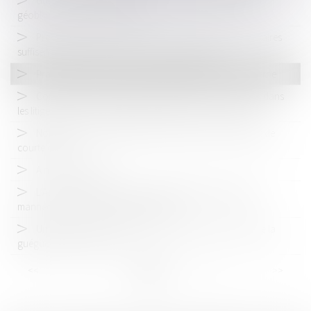
Guess condamnée pour des accords contenant des
géoblocages anticoncurrentiels
Preuve de l'entente verticale : si les éléments documentaires
suffisent, inutile, de recourir au faisceau d'indices
Pratiques anticoncurrentielles spécifiques au droit interne
Comment bien appréhender les règles de compétence dans
les litiges relatifs aux pratiques restrictives de concurrence
Non-lieu pour les aéroports et les loueurs de véhicules de
courte durée
A ne pas manquer!
L’Autorité de la concurrence fait défiler les agences de
mannequins et leur principal syndicat
Un nouveau camouflet pour Caudalie dans le cadre de la
guéguerre avec E-nova
<<
<
...
6
7
8
9
10
11
12
...
>
>>