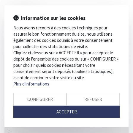
HISTORIQUE
Information sur les cookies
La vente de médicaments en ligne, c'est pour bientôt ?
Nous avons recours à des cookies techniques pour
assurer le bon fonctionnement du site, nous utilisons
Le dynamique créateur d’ AGN AVOCATS gagne un premier
également des cookies soumis à votre consentement
round en matière de vente de produits dermo-cosmétiques sur
pour collecter des statistiques de visite.
des marketplaces
Cliquez ci-dessous sur « ACCEPTER » pour accepter le
dépôt de l'ensemble des cookies ou sur « CONFIGURER »
Avis de l'ADLC : le Conseil d'Etat (entr')ouvre la porte aux
recours
pour choisir quels cookies nécessitant votre
consentement seront déposés (cookies statistiques),
OVS : la Cour de cassation persiste dans son interprétation
avant de continuer votre visite du site.
restrictive des droits de la défense
Plus d'informations
La Commission européenne s’attaque au blocage
géographique dans le e-commerce.
CONFIGURER
REFUSER
L’ADLC casse les codes du code
ACCEPTER
Le gendarme de la concurrence en faveur d’une meilleure
organisation de l’examen du permis de conduire.
La DGCCRF plus présente que jamais