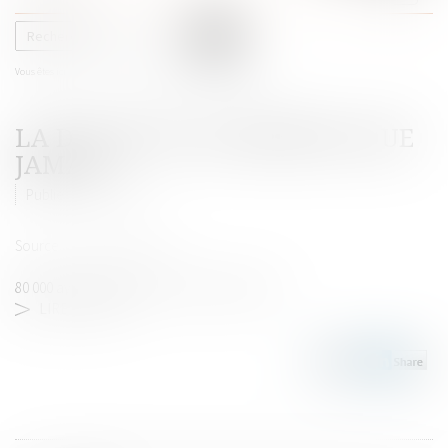
le
menu
Vous êtes ici :
Accueil
La DGCCRF plus présente que jamais
LA DGCCRF PLUS PRÉSENTE QUE
JAMAIS
Publié le :
07/03/2016
Source :
www.lemoniteur.fr
80 000 avertissements en 2015, qui dit mieux ?
LIRE LA SUITE