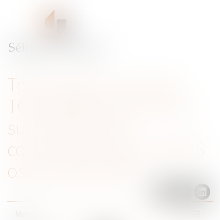
Tout ce que vous avez
TOUJOURS voulu savoir
sur le droit de la
concurrence sans JAMAIS
oser le demander
Menu
Ouvrir