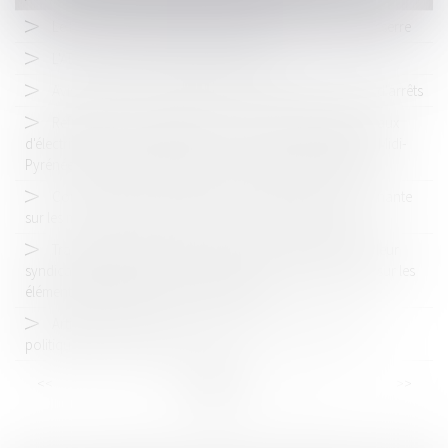
Le B-A BA de la régulation expliqué par le président Lasserre
L'ADLC à l'écoute des malentendants
Avis de l'ADLC sur les gares routières et emplacements d'arrêts
Réformation de la décision n° 11-D-13 relative aux travaux
d'électrification et d'installation électrique dans les régions Midi-
Pyrénées, Languedoc-Roussillon, Auvergne et limitrophes
Condamnation d’Orange pour abus de position dominante
sur les marchés mobile et fixe de la clientèle « entreprise »
Transport de colis: l'ADLC condamne 20 entreprises et leur
syndicat professionnel pour pratiques concertées portant sur les
éléments de détermination de leurs tarifs
Articulation entre la politique agricole commune et la
politique de concurrence
<<
<
...
7
8
9
10
11
12
13
...
>
>>