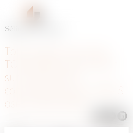
Tout ce que vous avez
TOUJOURS voulu savoir
sur le droit de la
concurrence sans JAMAIS
oser le demander
Menu
Ouvrir