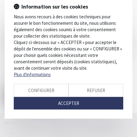
le
Information sur les cookies
menu
Nous avons recours à des cookies techniques pour
assurer le bon fonctionnement du site, nous utilisons
également des cookies soumis à votre consentement
Désolé, aucun article
pour collecter des statistiques de visite.
trouvé dans cette catégorie
Cliquez ci-dessous sur « ACCEPTER » pour accepter le
dépôt de l'ensemble des cookies ou sur « CONFIGURER »
pour choisir quels cookies nécessitant votre
Erreur 404
consentement seront déposés (cookies statistiques),
avant de continuer votre visite du site.
Plus d'informations
La page demandée n'existe pas ou a changé d'adresse.
Veuillez utiliser le menu ou le bouton ci-dessous :
CONFIGURER
REFUSER
RETOUR À L'ACCUEIL
ACCEPTER
Accueil
Catégories
Contact
A propos
SELINSKY
Plan du blog
Mentions légales
Articles