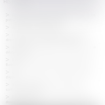
HISTORIQUE
La Commission européene souhaite limiter les applications
préinstallées pour favoriser la concurrence
Agent commercial et liberté tarifaire
L’Autorité de la concurrence publie ses nouvelles lignes
directrices relatives au contrôle des concentrations
93 millions d'euros d'amende, un cartel à double face, et un
délateur dénoncé
Entrée en vigueur du règlement (UE) « PtoB » (Platform-To-
Business)
Commission européenne : une enquête sur les pratiques
d'Apple
Shop-in-shop Darty chez Carrefour: opération non
contrôlable d'après l'ADLC
Facebook : abus de position dominante en Allemagne et
données personnelles