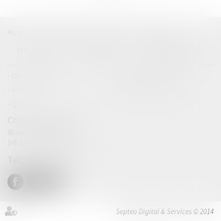
Accueil
Catégories
Contact
A propos
SELINSKY
Plan du blog
Mentions légales
Articles
Droit commercial
Droit de la concurrence
Actualités
Catégories personnalisées
QPC
CHOLET (SELARL)
90 rue Didier Daurat
34170 CASTELNAU-LE-LEZ
04 67 63 19 33
Septeo Digital & Services © 2014