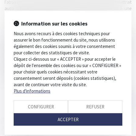
l'absence d'accord une telle pratique n'est pas illégale. Il permettrait
aussi d'intervenir avant qu'il ne soit trop tard pour éviter à une
entreprise structurante (gatekeeper) d'éliminer la concurrence sur
une série de marchés.
Information sur les cookies
Nous avons recours à des cookies techniques pour
Le remède consisterait à imposer des mesures correctives
assurer le bon fonctionnement du site, nous utilisons
comportementales (ex: obligation de mettre des données à la
également des cookies soumis à votre consentement
disposition d'autres) voire structurelles, sans attendre le constat
pour collecter des statistiques de visite.
d'infraction.
Cliquez ci-dessous sur « ACCEPTER » pour accepter le
dépôt de l'ensemble des cookies ou sur « CONFIGURER »
https://ec.europa.eu/info/law/better-regulation/have-your-
pour choisir quels cookies nécessitant votre
say/initiatives/12416-New-competition-tool
consentement seront déposés (cookies statistiques),
avant de continuer votre visite du site.
Plus d'informations
CONFIGURER
REFUSER
ACCEPTER