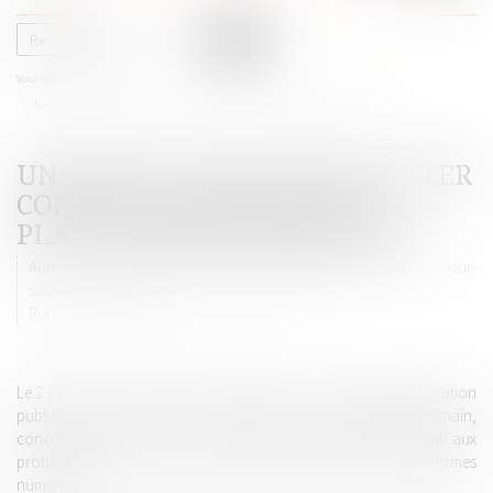
le
menu
Vous êtes ici :
Accueil
Un nouvel outil pour lutter contre l'hégémonie des plateformes numériques?
UN NOUVEL OUTIL POUR LUTTER
CONTRE L'HÉGÉMONIE DES
PLATEFORMES NUMÉRIQUES?
Auteur : https://ec.europa.eu/info/law/better-regulation/have-your-
say/initiatives/12416-New-competition-tool
Publié le :
29/06/2020
Le 2 juin 2020, la Commission européenne a lancé une consultation
publique en ligne, qui se clôturera le 8 septembre prochain,
concernant un nouvel outil destiné à remédier rapidement aux
problèmes structurels de concurrence posés par les plateformes
numériques.