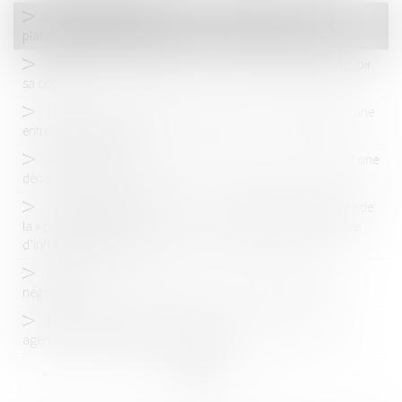
Un nouvel outil pour lutter contre l'hégémonie des
plateformes numériques?
Contrôle des concentrations : la Commission priée de revoir
sa copie
L'Europe va t'elle assouplir sa position sur l'acquisition d’une
entreprise défaillante ?
Appréciation du risque de confusion entre une marque et une
dénomination sociale
Cartel des câbles électriques : La CJUE rappelle le principe de
la « présomption d’innocence » qui s’applique aussi en matière
d’infraction par objet
Droits voisins : l’Autorité de la concurrence impose une
négociation
Fin de la double peine pour obstacle aux fonctions des
agents de l’Autorité de la concurrence
<<
<
...
4
5
6
7
8
9
10
...
>
>>