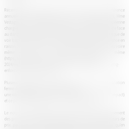
Récemment, le 26 juin dernier, lors de son discours à la conférence
annuelle de l'ASCOLA (academic society for competition law), Mme
Vestager, vice présidente exécutive de la Commission européenne
chargée de la concurrence, rappelait la préoccupation de faire face
au danger que représente, sur les marchés du numérique, le risque de
voir basculer de manière irréversible une situation de concurrence en
raison de l'abus du pouvoir de marché des grandes entreprises voire
même en raison de la structure du marché elle même
(
https://ec.europa.eu/commission/commissioners/2019-
2024/vestager/announcements/competition-digital-age-changing-
enforcement-changing-times_en
).
Plusieurs approches concomitantes sont envisagées : l'application
ferme des règles de concurrence (1er pillier),
une nouvelle reglementation ex ante (2dn pillier:
voir étude d'impact
)
et ce projet de nouvel outil de concurrence (3ème pillier).
Le nouvel outil permettrait par exemple de remédier à l'alignement
des prix des entreprises qui grâce à l'internet et aux comparateurs de
prix peuvent se surveiller mutuellement avec facilité, alors qu'en