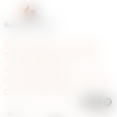
Tout ce que vous avez
TOUJOURS voulu savoir
sur le droit de la
concurrence sans JAMAIS
oser le demander
Menu
Ouvrir