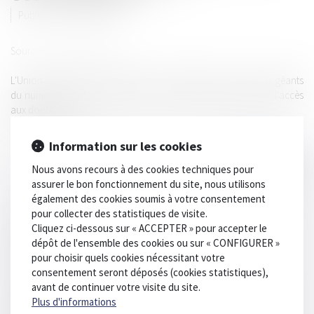
Publié le :
08/10/2020
Source :
www.cnetfrance.fr
L'Union européenne veut imposer des règles plus strictes aux géants
du numérique afin d'améliorer la concurrence et de partager l'accès
aux données...
LIRE LA SUITE
Information sur les cookies
Nous avons recours à des cookies techniques pour
assurer le bon fonctionnement du site, nous utilisons
également des cookies soumis à votre consentement
pour collecter des statistiques de visite.
Cliquez ci-dessous sur « ACCEPTER » pour accepter le
HISTORIQUE
dépôt de l'ensemble des cookies ou sur « CONFIGURER »
pour choisir quels cookies nécessitant votre
consentement seront déposés (cookies statistiques),
La constitutionnalité du contrôle judiciaire du prix dans un
avant de continuer votre visite du site.
contrat librement négocié
Plus d'informations