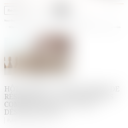
le
menu
Vous êtes ici :
Accueil
Droit commercial
Droit de la concurrence
Hôteliers et plateformes de réservation : des relations commerciales souvent déséquilibrées
HÔTELIERS ET PLATEFORMES DE
RÉSERVATION : DES RELATIONS
COMMERCIALES SOUVENT
DÉSÉQUILIBRÉES
Publié le :
08/08/2025