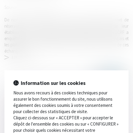
Source :
www.economie.gouv.fr
De nombreux hôteliers font appel à des plateformes internet de
réservation de nuitées afin d’accroître la visibilité de leur
établissement et ainsi augmenter leur fréquentation. La DGCCRF a
enquêté sur les relations commerciales entre les hôteliers français et
les plateformes de réservation afin de s’assurer de la loyauté de ces
échanges...
LIRE LA SUITE
Information sur les cookies
Nous avons recours à des cookies techniques pour
assurer le bon fonctionnement du site, nous utilisons
également des cookies soumis à votre consentement
HISTORIQUE
pour collecter des statistiques de visite.
Cliquez ci-dessous sur « ACCEPTER » pour accepter le
dépôt de l'ensemble des cookies ou sur « CONFIGURER »
Meta face aux autorités de concurrence européenne et
pour choisir quels cookies nécessitant votre
française : deux séries de mesures provisoires en un mois