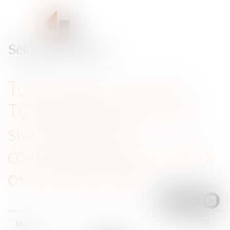
Tout ce que vous avez
TOUJOURS voulu savoir
sur le droit de la
concurrence sans JAMAIS
oser le demander
Menu
Ouvrir