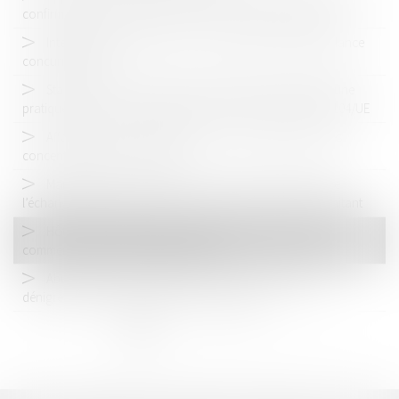
confirme la sanction du syndicat des chirurgiens-dentistes
Intelligence artificielle : vers un nouveau terrain de vigilance
concurrentielle
Standard de preuve renforcé du préjudice résultant d’une
pratique anticoncurrentielle antérieure à la directive 2014/104/UE
Affaire Doctolib : l’affirmation d’un contrôle ex post des
concentrations sous les seuils
Marché public : restriction de concurrence par objet de
l’échange d’informations entre soumissionnaire et sous traitant
Hôteliers et plateformes de réservation : des relations
commerciales souvent déséquilibrées
Abus de position dominante, concurrent potentiel et
dénigrement dans le secteur pharmaceutique
<<
<
1
2
3
4
5
6
>
>>